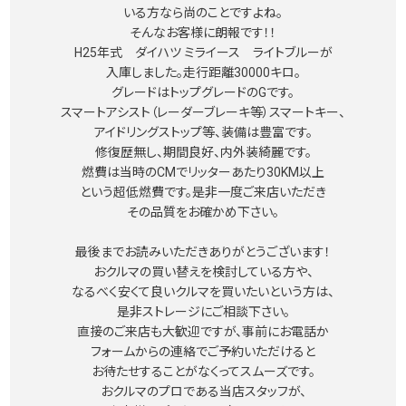
いる方なら尚のことですよね。
そんなお客様に朗報です！！
H25年式 ダイハツ ミライース ライトブルーが
入庫しました。走行距離30000キロ。
グレードはトップグレードのGです。
スマートアシスト（レーダーブレーキ等）スマートキー、
アイドリングストップ等、装備は豊富です。
修復歴無し、期間良好、内外装綺麗です。
燃費は当時のCMでリッターあたり30KM以上
という超低燃費です。是非一度ご来店いただき
その品質をお確かめ下さい。
最後までお読みいただきありがとうございます！
おクルマの買い替えを検討している方や、
なるべく安くて良いクルマを買いたいという方は、
是非ストレージにご相談下さい。
直接のご来店も大歓迎ですが、事前にお電話か
フォームからの連絡でご予約いただけると
お待たせすることがなくってスムーズです。
おクルマのプロである当店スタッフが、