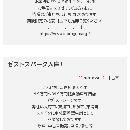
お客様にぴったりの１台を見つける
お手伝いをさせていただきます。
皆様のご来店を心待ちにしております。
期間限定の格安目玉車も是非ご覧ください！
↓ ↓ ↓ ↓ ↓
https://www.storage-car.jp/
ゼストスパーク入庫！
2020.8.24
中古車
こんにちは。愛知県大府市
9.9万円〜39.9万円軽自動車専門店
（株）ストレージです。
弊社は大府市、東海市、知多市、東浦町
をメインに地域密着型店舗として
営業致しております。
新車、中古車販売、車検、修理等