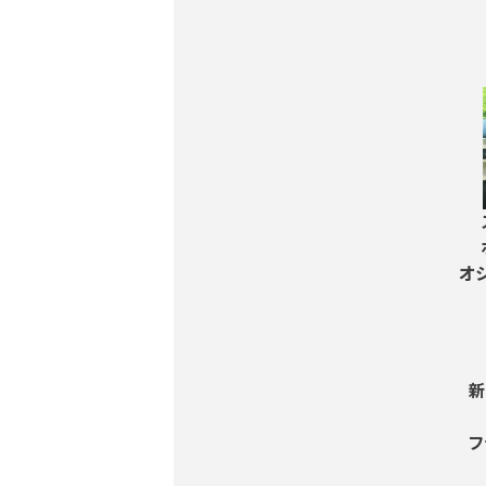
オ
新
フ