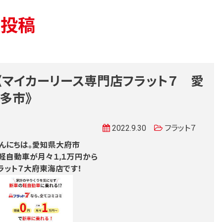
の投稿
《マイカーリース専門店フラット７ 愛
多市》
2022.9.30
フラット７
んにちは。愛知県大府市
軽自動車が月々１,１万円から
ラット７大府東海店です！