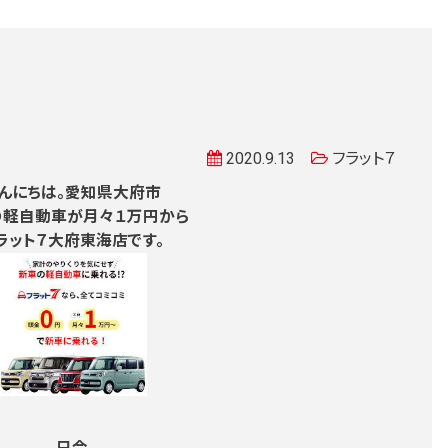
2020.9.13
フラット７
んにちは。愛知県大府市
の軽自動車が月々１万円から
ラット７大府東海店です。