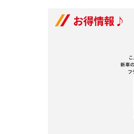
お得情報♪
こ
新車
フ