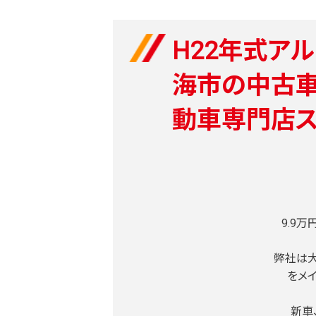
H22年式ア
海市の中古車
動車専門店ス
9.9
弊社は大
をメ
新車